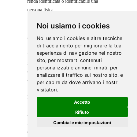
renda identificata o identificabile una
persona fisica.
Dati di Utilizzo
Noi usiamo i cookies
Sono le informazioni raccolte
automaticamente attraverso questo sito
Noi usiamo i cookies e altre tecniche
di tracciamento per migliorare la tua
web (anche da applicazioni di parti terze
esperienza di navigazione nel nostro
integrate in questo sito web), tra cui: gli
sito, per mostrarti contenuti
indirizzi IP o i nomi a dominio dei
personalizzati e annunci mirati, per
computer utilizzati dall’Utente che si
analizzare il traffico sul nostro sito, e
connette con questo sito web, gli indirizzi
per capire da dove arrivano i nostri
in notazione URI (Uniform Resource
visitatori.
Identifier), l’orario della richiesta, il
Accetto
metodo utilizzato nell’inoltrare la richiesta
Rifiuto
al server, la dimensione del file ottenuto in
Cambia le mie impostazioni
risposta, il codice numerico indicante lo
stato della risposta dal server (buon fine,