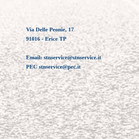
Via Delle Peonie, 17
91016 - Erice TP
Email:
stnservice@stnservice.it
PEC
stnservice@pec.it